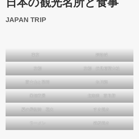
日本の観光名所と食事
JAPAN TRIP
東京
姫路城
京都
京都 伏見稲荷大社
富士山と茶畑
白川郷
函館夜景
北海道 富良野
夏の風物詩 花火
すき焼き
ラーメン
鉄板焼き